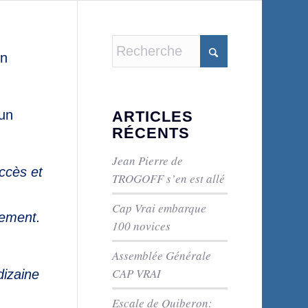
on
 un
ARTICLES
RÉCENTS
Jean Pierre de
ccès et
TROGOFF s’en est allé
Cap Vrai embarque
tement.
100 novices
Assemblée Générale
CAP VRAI
dizaine
Escale de Quiberon: