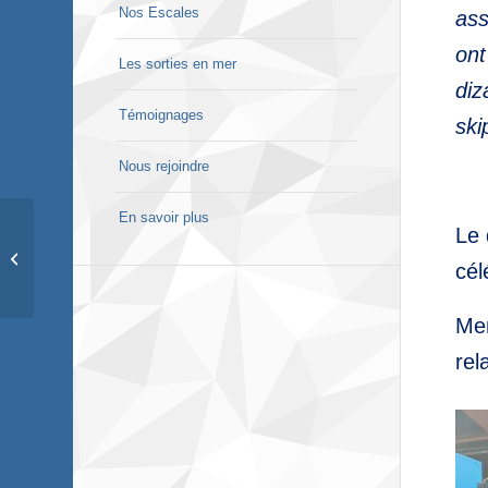
Nos Escales
ass
ont
Les sorties en mer
diz
Témoignages
ski
Nous rejoindre
En savoir plus
Le 
Compte rendu de l’assemblée
cél
générale
Mer
rel