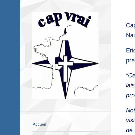
Cap
Nau
Eri
pre
“Ce
lai
pro
Not
vis
Accueil
de 