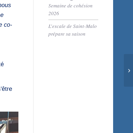
 nous
Semaine de cohésion
2026
ne
e co-
L’escale de Saint-Malo
prépare sa saison
té
Cr
’être