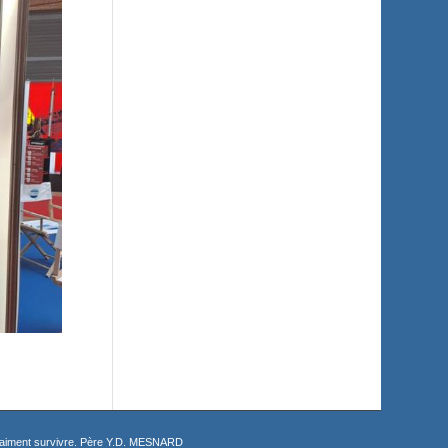
 vraiment survivre. Père Y.D. MESNARD